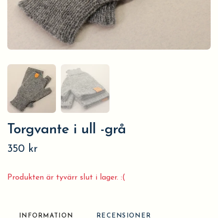
Torgvante i ull -grå
350 kr
Produkten är tyvärr slut i lager. :(
INFORMATION
RECENSIONER