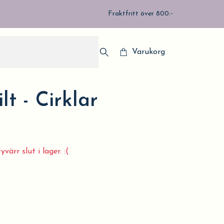
Fraktfritt över 800:-
Varukorg
lt - Cirklar
värr slut i lager. :(