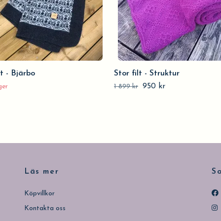
t - Bjärbo
Stor filt - Struktur
950 kr
ger
1 899 kr
Läs mer
So
Köpvillkor
Kontakta oss