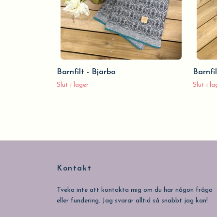
Barnfilt - Bjärbo
Barnfil
Slut i lager
Slut i la
Kontakt
Tveka inte att kontakta mig om du har någon fråga
eller fundering. Jag svarar alltid så snabbt jag kan!